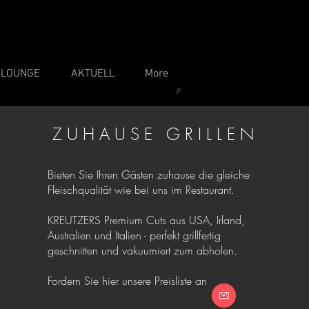
 LOUNGE
AKTUELL
More
Z U H A U S E G R I L L E N
Bieten Sie Ihren Gästen zuhause die gleiche
Fleischqualität wie bei uns im Restaurant.
KREUTZERS Premium Cuts aus USA, Irland,
Australien und Italien - perfekt grillfertig
geschnitten und vakuumiert zum abholen.
Fordern Sie hier unsere Preisliste an