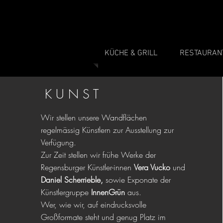
KÜCHE & GRILL
RESTAURAN
K U N S T
Wir stellen unsere Wandflächen
regelmässig Künstlern zur Ausstellung zur
Verfügung.
Zur Zeit stellen wir frühe Werke der
Regensburger Künstler-innen
Vera Vucko
und
Daniel Scherrieble
,
sowie Exponate der
Künstlergruppe
Innen
Grün
aus.
Wer, wie wir, auf eindrucksvolle
Großformate steht und genug Platz im