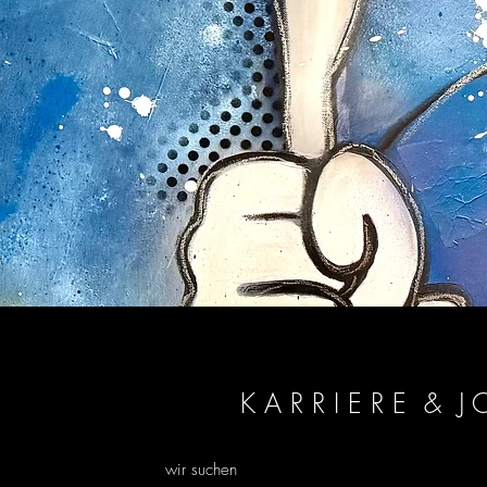
K A R R I E R E & J 
wir suchen